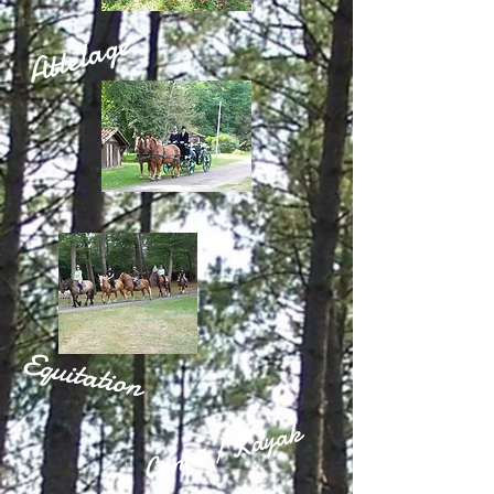
Attelage
Equitation
Canoë / Kayak