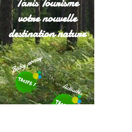
Taris Tourisme
votre nouvelle
destination nature
Baby poney
Activités
Centre équestre